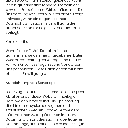
die DSGVO kein unmittelbar geltendes Recht
ist, d.h. grundsätzlich Länder außerhalb der EU,
bzw. des Europäischen Wirtschaftsraums. Die
Übermittlung von Daten in Drittstaaten erfolgt
entweder, wenn ein angemessenes
Datenschutzniveau, eine Einwilligung der
Nutzer oder sonst eine gesetzliche Erlaubnis
vorliegt.
Kontakt mit uns
Wenn Sie per E-Mail Kontakt mit uns
aufnehmen, werden Ihre angegebenen Daten
zwecks Bearbeitung der Anfrage und für den
Fall von Anschlussfragen sechs Monate bei
uns gespeichert. Diese Daten geben wir nicht
ohne Ihre Einwilligung weiter.
Aufzeichnung von Serverlogs
Jeder Zugriff auf unsere Internetseite und jeder
Abruf einer auf dieser Website hinterlegten
Datei werden protokolliert. Die Speicherung
dient internen systembezogenen und
statistischen Zwecken. Protokolliert werden:
Informationen zu angeforderten Inhalten,
Datum und Uhrzeit des Zugriffs, übertragener
Datenmenge, die Internet Protokolladresse („IP-