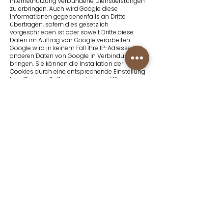
Internet­nutzung verbundene Dienst­leistungen
zu erbringen. Auch wird Google diese
Informationen gegebenen­falls an Dritte
übertragen, sofern dies gesetzlich
vorgeschrieben ist oder soweit Dritte diese
Daten im Auftrag von Google verarbeiten.
Google wird in keinem Fall Ihre IP-Adresse mit
anderen Daten von Google in Verbindung
bringen. Sie können die Installation der
Cookies durch eine ent­sprechende Ein­stellung
Ihrer Browser Software verhindern. Wir weisen
Sie jedoch darauf hin, dass Sie in diesem Fall
unter Umständen nicht sämt­liche Funktionen
dieser Website vollum­fänglich nutzen können.
Durch die Nutzung dieser Website erklären Sie
sich mit der Bearbeitung der über Sie
erhobenen Daten durch Google in der zuvor
beschriebenen Art und Weise und zu dem
zuvor benannten Zweck einver­standen. Sie
können der Erhebung der Daten durch Google-
Analytics mit Wirkung für die Zukunft wider­
sprechen, indem Sie ein Deaktivierungs-Add-
on (tools.google.com/dlpage/gaoptout) für
Ihren Browser installieren. Diese Website
verwendet Google Analytics mit der
Erweiterung „anonymizeIp“, IP-Adressen
werden daher nur gekürzt weiter­ver­arbeitet, um
eine direkte Personen­bezieh­bar­keit auszu­