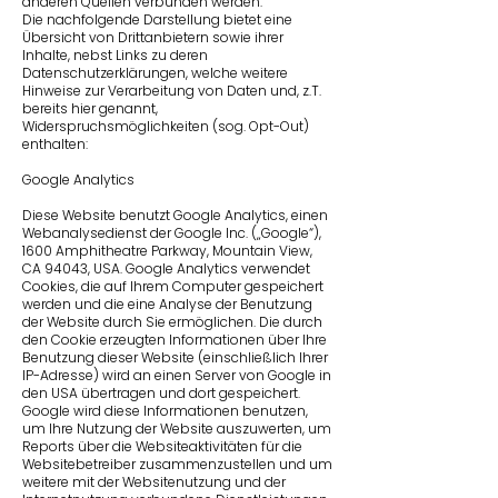
anderen Quellen verbunden werden.
Die nachfolgende Darstellung bietet eine
Übersicht von Drittanbietern sowie ihrer
Inhalte, nebst Links zu deren
Datenschutzerklärungen, welche weitere
Hinweise zur Verarbeitung von Daten und, z.T.
bereits hier genannt,
Widerspruchsmöglichkeiten (sog. Opt-Out)
enthalten:
Google Analytics
Diese Website benutzt Google Analytics, einen
Web­analyse­dienst der Google Inc. („Google“),
1600 Amphitheatre Parkway, Mountain View,
CA 94043, USA. Google Analytics verwendet
Cookies, die auf Ihrem Computer gespeichert
werden und die eine Analyse der Benutzung
der Website durch Sie ermög­lichen. Die durch
den Cookie erzeugten Informa­tionen über Ihre
Benutzung dieser Website (einschließlich Ihrer
IP-Adresse) wird an einen Server von Google in
den USA über­tragen und dort gespeichert.
Google wird diese Informa­tionen benutzen,
um Ihre Nutzung der Website auszuwerten, um
Reports über die Website­aktivitäten für die
Website­betreiber zusammen­zustellen und um
weitere mit der Website­nutzung und der