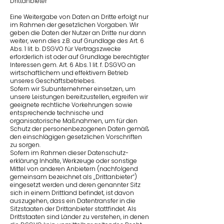
Drittanbieter
Eine Weitergabe von Daten an Dritte erfolgt nur
im Rahmen der gesetzlichen Vorgaben. Wir
geben die Daten der Nutzer an Dritte nur dann
weiter, wenn dies z.B. auf Grundlage des Art. 6
Abs. 1 lit. b. DSGVO für Vertragszwecke
erforderlich ist oder auf Grundlage berechtigter
Interessen gem. Art. 6 Abs. 1 lit. f. DSGVO an
wirtschaftlichem und effektivem Betrieb
unseres Geschäftsbetriebes.
Sofern wir Subunternehmer einsetzen, um
unsere Leistungen bereitzustellen, ergreifen wir
geeignete rechtliche Vorkehrungen sowie
entsprechende technische und
organisatorische Maßnahmen, um für den
Schutz der personen­bezogenen Daten gemäß
den einschlägigen gesetzlichen Vorschriften
zu sorgen.
Sofern im Rahmen dieser Datenschutz­
erklärung Inhalte, Werkzeuge oder sonstige
Mittel von anderen Anbietern (nachfolgend
gemeinsam bezeichnet als „Drittanbieter“)
eingesetzt werden und deren genannter Sitz
sich in einem Drittland befindet, ist davon
auszugehen, dass ein Datentransfer in die
Sitzstaaten der Drittanbieter stattfindet. Als
Drittstaaten sind Länder zu verstehen, in denen