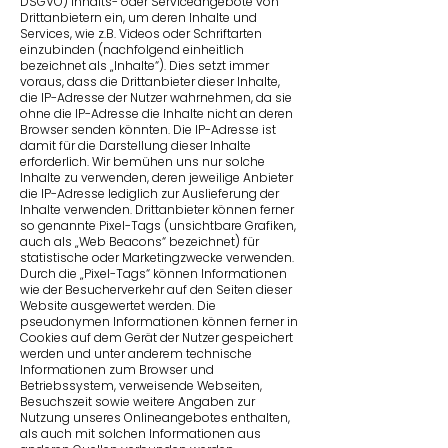
DSGVO) Inhalts- oder Serviceangebote von
Drittanbietern ein, um deren Inhalte und
Services, wie z.B. Videos oder Schriftarten
einzubinden (nachfolgend einheitlich
bezeichnet als „Inhalte“). Dies setzt immer
voraus, dass die Drittanbieter dieser Inhalte,
die IP-Adresse der Nutzer wahrnehmen, da sie
ohne die IP-Adresse die Inhalte nicht an deren
Browser senden könnten. Die IP-Adresse ist
damit für die Darstellung dieser Inhalte
erforderlich. Wir bemühen uns nur solche
Inhalte zu verwenden, deren jeweilige Anbieter
die IP-Adresse lediglich zur Auslieferung der
Inhalte verwenden. Drittanbieter können ferner
so genannte Pixel-Tags (unsichtbare Grafiken,
auch als „Web Beacons“ bezeichnet) für
statistische oder Marketingzwecke verwenden.
Durch die „Pixel-Tags“ können Informationen
wie der Besucherverkehr auf den Seiten dieser
Website ausgewertet werden. Die
pseudonymen Informationen können ferner in
Cookies auf dem Gerät der Nutzer gespeichert
werden und unter anderem technische
Informationen zum Browser und
Betriebssystem, verweisende Webseiten,
Besuchszeit sowie weitere Angaben zur
Nutzung unseres Onlineangebotes enthalten,
als auch mit solchen Informationen aus